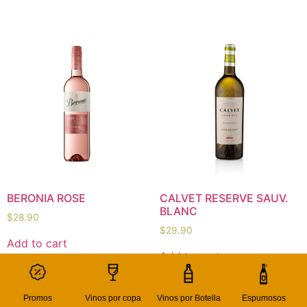
BERONIA ROSE
CALVET RESERVE SAUV.
BLANC
$
28.90
$
29.90
Add to cart
Add to cart
Promos
Vinos por copa
Vinos por Botella
Espumosos