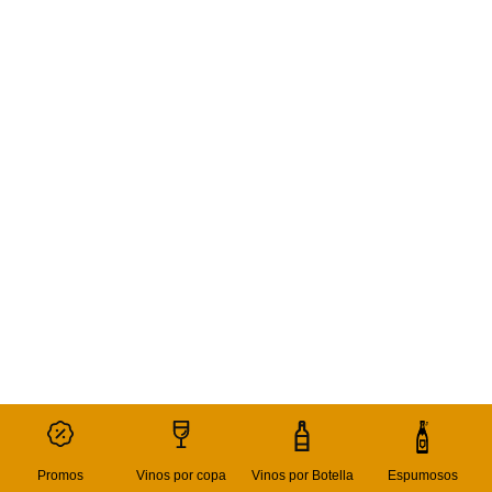
Promos
Vinos por copa
Vinos por Botella
Espumosos