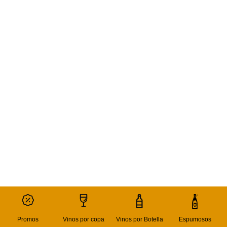
Promos
Vinos por copa
Vinos por Botella
Espumosos